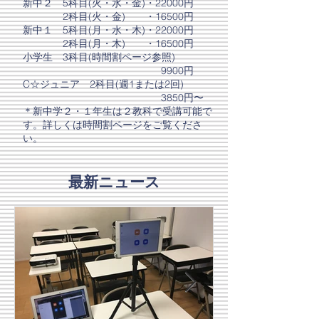
新中２ 5科目(火・水・金)・22000円
2科目(火・金) ・16500円
新中１ 5科目(月・水・木)・22000円
2科目(月
・木) ・16500円
小学生 3科目(時間割ページ参照
)
9900円
C☆ジュニア 2科目(週1​​または2回)
3850円〜
＊新中学２・１年生は２教科で受講可能で
す。詳しくは時間割ページをご覧くださ
い。
最新ニュース