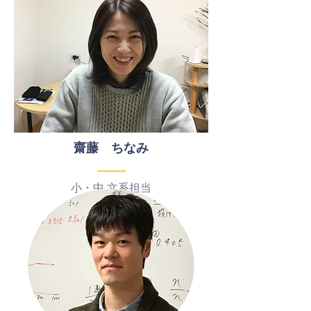
​齋藤 ちなみ
小・中,文系担当