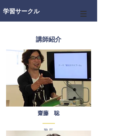
学習サークル
講師紹介
​齋藤 聡
塾長