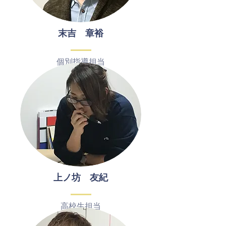
末吉 章裕
個別指導担当
​上ノ坊 友紀
高校生担当